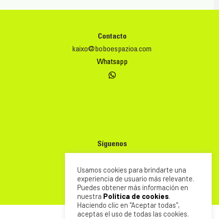
Contacto
kaixo@boboespazioa.com
Whatsapp
Síguenos
INSTAGRAM
Usamos cookies para brindarte una
experiencia de usuario más relevante.
Puedes obtener más información en
nuestra
Política de cookies
.
Haciendo clic en "Aceptar todas",
aceptas el uso de todas las cookies.